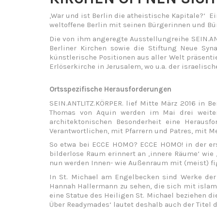
,War und ist Berlin die atheistische Kapitale?‘ 
weltoffene Berlin mit seinen Bürgerinnen und Bür
Die von ihm angeregte Ausstellungreihe SEIN.AN
Berliner Kirchen sowie die Stiftung Neue Sy
künstlerische Positionen aus aller Welt präsenti
Erlöserkirche in Jerusalem, wo u.a. der israelis
Ortsspezifische Herausforderungen
SEIN.ANTLITZ.KÖRPER. lief Mitte März 2016 in B
Thomas von Aquin werden im Mai drei weitere
architektonischen Besonderheit eine Herausfo
Verantwortlichen, mit Pfarrern und Patres, mit 
So etwa bei ECCE HOMO? ECCE HOMO! in der erst
bilderlose Raum erinnert an ‚innere Räume‘ wie ‚
nun werden Innen- wie Außenraum mit (meist) fi
In St. Michael am Engelbecken sind Werke der 
Hannah Hallermann zu sehen, die sich mit islam
eine Statue des Heiligen St. Michael beziehen di
Über Readymades‘ lautet deshalb auch der Titel d