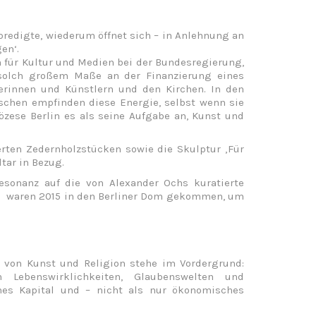
 predigte, wiederum öffnet sich – in Anlehnung an
en‘.
 für Kultur und Medien bei der Bundesregierung,
n solch großem Maße an der Finanzierung eines
lerinnen und Künstlern und den Kirchen. In den
nschen empfinden diese Energie, selbst wenn sie
özese Berlin es als seine Aufgabe an, Kunst und
erten Zedernholzstücken sowie die Skulptur ‚Für
tar in Bezug.
Resonanz auf die von Alexander Ochs kuratierte
elt, waren 2015 in den Berliner Dom gekommen, um
is von Kunst und Religion stehe im Vordergrund:
 Lebenswirklichkeiten, Glaubenswelten und
ches Kapital und – nicht als nur ökonomisches