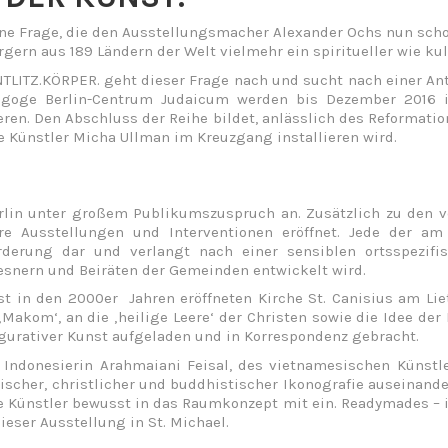
Eine Frage, die den Ausstellungsmacher Alexander Ochs nun schon
gern aus 189 Ländern der Welt vielmehr ein spiritueller wie kul
TLITZ.KÖRPER. geht dieser Frage nach und sucht nach einer An
nagoge Berlin-Centrum Judaicum werden bis Dezember 2016 
eren. Den Abschluss der Reihe bildet, anlässlich des Reformati
che Künstler Micha Ullman im Kreuzgang installieren wird.
erlin unter großem Publikumszuspruch an. Zusätzlich zu den 
 Ausstellungen und Interventionen eröffnet. Jede der am P
rderung dar und verlangt nach einer sensiblen ortsspezif
Mesnern und Beiräten der Gemeinden entwickelt wird.
 in den 2000er Jahren eröffneten Kirche St. Canisius am Liet
Makom‘, an die ‚heilige Leere‘ der Christen sowie die Idee der 
gurativer Kunst aufgeladen und in Korrespondenz gebracht.
Indonesierin Arahmaiani Feisal, des vietnamesischen Künstl
ischer, christlicher und buddhistischer Ikonografie auseinand
e Künstler bewusst in das Raumkonzept mit ein. Readymades – in
ieser Ausstellung in St. Michael.