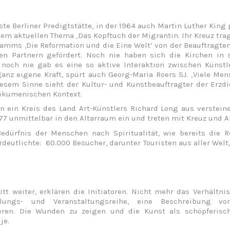
este Berliner Predigtstätte, in der 1964 auch Martin Luther King
em aktuellen Thema ‚Das Kopftuch der Migrantin. Ihr Kreuz trag
mms ,Die Reformation und die Eine Welt‘ von der Beauftragten
ren Partnern gefördert. Noch nie haben sich die Kirchen i
 noch nie gab es eine so aktive Interaktion zwischen Künst
nz eigene Kraft, spürt auch Georg-Maria Roers SJ. ‚Viele Me
esem Sinne sieht der Kultur- und Kunstbeauftragter der Erzdi
ökumenischen Kontext.
 ein Kreis des Land Art-Künstlers Richard Long aus verstein
 unmittelbar in den Altarraum ein und treten mit Kreuz und Al
Bedürfnis der Menschen nach Spiritualität, wie bereits die 
verdeutlichte: 60.000 Besucher, darunter Touristen aus aller W
tt weiter, erklären die Initiatoren. Nicht mehr das Verhältn
ungs- und Veranstaltungsreihe, eine Beschreibung von
ktieren. Die Wunden zu zeigen und die Kunst als schöpferis
je.