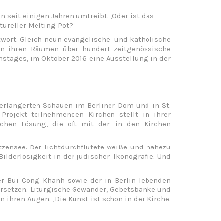
 seit einigen Jahren umtreibt. ,Oder ist das
tureller Melting Pot?‘
twort. Gleich neun evangelische und katholische
in ihren Räumen über hundert zeitgenössische
onstages, im Oktober 2016 eine Ausstellung in der
verlängerten Schauen im Berliner Dom und in St.
rojekt teilnehmenden Kirchen stellt in ihrer
ischen Lösung, die oft mit den in den Kirchen
zensee. Der lichtdurchflutete weiße und nahezu
Bilderlosigkeit in der jüdischen Ikonografie. Und
er Bui Cong Khanh sowie der in Berlin lebenden
ersetzen. Liturgische Gewänder, Gebetsbänke und
 ihren Augen. ‚Die Kunst ist schon in der Kirche.