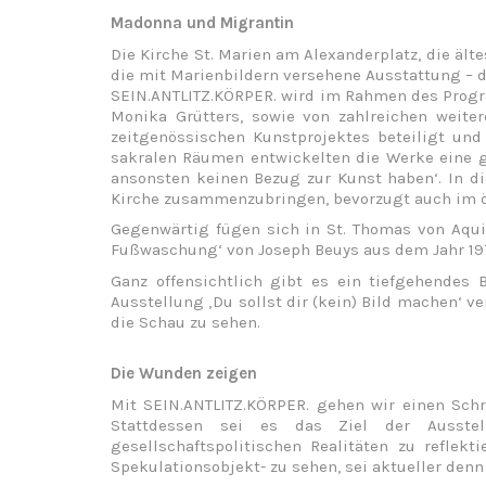
Madonna und Migrantin
Die Kirche St. Marien am Alexanderplatz, die ält
die mit Marienbildern versehene Ausstattung – d
SEIN.ANTLITZ.KÖRPER. wird im Rahmen des Progra
Monika Grütters, sowie von zahlreichen weite
zeitgenössischen Kunstprojektes beteiligt und
sakralen Räumen entwickelten die Werke eine ga
ansonsten keinen Bezug zur Kunst haben‘. In di
Kirche zusammenzubringen, bevorzugt auch im 
Gegenwärtig fügen sich in St. Thomas von Aquin
Fußwaschung‘ von Joseph Beuys aus dem Jahr 1977
Ganz offensichtlich gibt es ein tiefgehendes 
Ausstellung ‚Du sollst dir (kein) Bild machen‘ 
die Schau zu sehen.
Die Wunden zeigen
Mit SEIN.ANTLITZ.KÖRPER. gehen wir einen Schri
Stattdessen sei es das Ziel der Ausstell
gesellschaftspolitischen Realitäten zu refle
Spekulationsobjekt- zu sehen, sei aktueller denn 