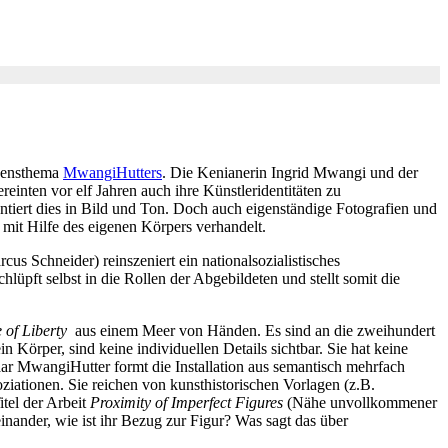
ebensthema
MwangiHutters
. Die Kenianerin Ingrid Mwangi und der
einten vor elf Jahren auch ihre Künstleridentitäten zu
ntiert dies in Bild und Ton. Doch auch eigenständige Fotografien und
mit Hilfe des eigenen Körpers verhandelt.
us Schneider) reinszeniert ein nationalsozialistisches
üpft selbst in die Rollen der Abgebildeten und stellt somit die
e of Liberty
aus einem Meer von Händen. Es sind an die zweihundert
 Körper, sind keine individuellen Details sichtbar. Sie hat keine
aar MwangiHutter formt die Installation aus semantisch mehrfach
ziationen. Sie reichen von kunsthistorischen Vorlagen (z.B.
tel der Arbeit
Proximity of Imperfect Figures
(Nähe unvollkommener
nander, wie ist ihr Bezug zur Figur? Was sagt das über