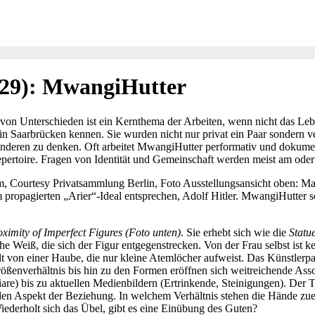
 (29): MwangiHutter
von Unterschieden ist ein Kernthema der Arbeiten, wenn nicht das L
n Saarbrücken kennen. Sie wurden nicht nur privat ein Paar sondern ver
n anderen zu denken. Oft arbeitet MwangiHutter performativ und dokume
pertoire. Fragen von Identität und Gemeinschaft werden meist am oder 
m, Courtesy Privatsammlung Berlin, Foto Ausstellungsansicht oben: Marc
opagierten „Arier“-Ideal entsprechen, Adolf Hitler. MwangiHutter schl
oximity of Imperfect Figures (Foto unten)
. Sie erhebt sich wie die
Statu
eiß, die sich der Figur entgegenstrecken. Von der Frau selbst ist kein
llt von einer Haube, die nur kleine Atemlöcher aufweist. Das Künstlerp
ößenverhältnis bis hin zu den Formen eröffnen sich weitreichende Asso
re) bis zu aktuellen Medienbildern (Ertrinkende, Steinigungen). Der Ti
 den Aspekt der Beziehung. In welchem Verhältnis stehen die Hände zuei
ederholt sich das Übel, gibt es eine Einübung des Guten?