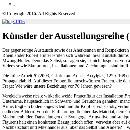
.
© Copyright 2016. All Rights Reserved
Künstler der Ausstellungsreihe
Der gegenseitige Austausch sowie das Anerkennen und Respektieren 
Rheinländer Robert Hutter lernten sich während ihres Kunststudiums i
MwangiHutter. Denn das Selbst, so sagen sie, ist nicht losgelöst vo
Videos sowie Skulprturen, Installationen und Zeichnungen sind im Re
Die frühe Arbeit
If
(2003, C-Print auf Artsec, Acrylglas, 125 x 168 c
Propagandabild. Auf dieser Fotografie umschwärmen Frauen, die dem pr
Frage: Wie wäre unsere Beziehung vor 70 Jahren gewesen?
Vergleichsweise riesig wirkt die weiße Frauenfigur der Installation
Pr
Unterarme, hauptsächlich in Schwarz- und Grautönen gehalten, manche W
Arme, trägt ein bodenlanges Kleid und ihr Kopf ist vollständig verhü
codierten Bildern. Von der Farbikonografie über das Material, dem Gr
Madonnenbilder, Darstellungen der Synagoga, Armvotive und -reliquia
Figuren) hält einen konkreten Bezug jedoch offen, verweist aber auf
Nachbarschaft und Miteinander aus, über das Selbst und Andere? – Wi