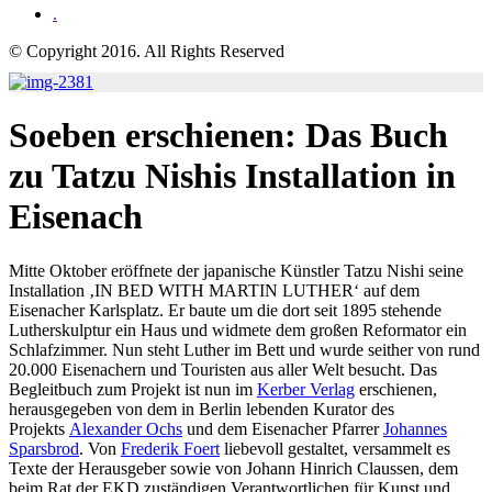
.
© Copyright 2016. All Rights Reserved
Soeben erschienen: Das Buch
zu Tatzu Nishis Installation in
Eisenach
Mitte Oktober eröffnete der japanische Künstler Tatzu Nishi seine
Installation ‚IN BED WITH MARTIN LUTHER‘ auf dem
Eisenacher Karlsplatz. Er baute um die dort seit 1895 stehende
Lutherskulptur ein Haus und widmete dem großen Reformator ein
Schlafzimmer. Nun steht Luther im Bett und wurde seither von rund
20.000 Eisenachern und Touristen aus aller Welt besucht. Das
Begleitbuch zum Projekt ist nun im
Kerber Verlag
erschienen,
herausgegeben von dem in Berlin lebenden Kurator des
Projekts
Alexander Ochs
und dem Eisenacher Pfarrer
Johannes
Sparsbrod
. Von
Frederik Foert
liebevoll gestaltet, versammelt es
Texte der Herausgeber sowie von Johann Hinrich Claussen, dem
beim Rat der EKD zuständigen Verantwortlichen für Kunst und