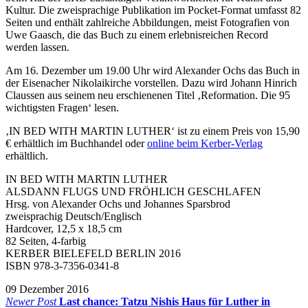
Kultur. Die zweisprachige Publikation im Pocket-Format umfasst 82
Seiten und enthält zahlreiche Abbildungen, meist Fotografien von
Uwe Gaasch, die das Buch zu einem erlebnisreichen Record
werden lassen.
Am 16. Dezember um 19.00 Uhr wird Alexander Ochs das Buch in
der Eisenacher Nikolaikirche vorstellen. Dazu wird Johann Hinrich
Claussen aus seinem neu erschienenen Titel ‚Reformation. Die 95
wichtigsten Fragen‘ lesen.
‚IN BED WITH MARTIN LUTHER‘ ist zu einem Preis von 15,90
€ erhältlich im Buchhandel oder
online beim Kerber-Verlag
erhältlich.
IN BED WITH MARTIN LUTHER
ALSDANN FLUGS UND FRÖHLICH GESCHLAFEN
Hrsg. von Alexander Ochs und Johannes Sparsbrod
zweisprachig Deutsch/Englisch
Hardcover, 12,5 x 18,5 cm
82 Seiten, 4-farbig
KERBER BIELEFELD BERLIN 2016
ISBN 978-3-7356-0341-8
09 Dezember 2016
Newer Post
Last chance: Tatzu Nishis Haus für Luther in