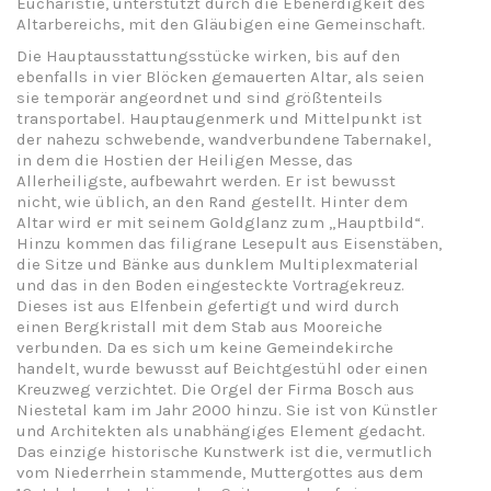
Eucharistie, unterstützt durch die Ebenerdigkeit des
Altarbereichs, mit den Gläubigen eine Gemeinschaft.
Die Hauptausstattungsstücke wirken, bis auf den
ebenfalls in vier Blöcken gemauerten Altar, als seien
sie temporär angeordnet und sind größtenteils
transportabel. Hauptaugenmerk und Mittelpunkt ist
der nahezu schwebende, wandverbundene Tabernakel,
in dem die Hostien der Heiligen Messe, das
Allerheiligste, aufbewahrt werden. Er ist bewusst
nicht, wie üblich, an den Rand gestellt. Hinter dem
Altar wird er mit seinem Goldglanz zum „Hauptbild“.
Hinzu kommen das filigrane Lesepult aus Eisenstäben,
die Sitze und Bänke aus dunklem Multiplexmaterial
und das in den Boden eingesteckte Vortragekreuz.
Dieses ist aus Elfenbein gefertigt und wird durch
einen Bergkristall mit dem Stab aus Mooreiche
verbunden. Da es sich um keine Gemeindekirche
handelt, wurde bewusst auf Beichtgestühl oder einen
Kreuzweg verzichtet. Die Orgel der Firma Bosch aus
Niestetal kam im Jahr 2000 hinzu. Sie ist von Künstler
und Architekten als unabhängiges Element gedacht.
Das einzige historische Kunstwerk ist die, vermutlich
vom Niederrhein stammende, Muttergottes aus dem