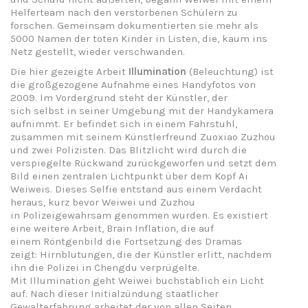
Helferteam nach den verstorbenen Schülern zu
forschen. Gemeinsam dokumentierten sie mehr als
5000 Namen der toten Kinder in Listen, die, kaum ins
Netz gestellt, wieder verschwanden.
Die hier gezeigte Arbeit
Illumination
(Beleuchtung) ist
die großgezogene Aufnahme eines Handyfotos von
2009. Im Vordergrund steht der Künstler, der
sich selbst in seiner Umgebung mit der Handykamera
aufnimmt. Er befindet sich in einem Fahrstuhl,
zusammen mit seinem Künstlerfreund Zuoxiao Zuzhou
und zwei Polizisten. Das Blitzlicht wird durch die
verspiegelte Rückwand zurückgeworfen und setzt dem
Bild einen zentralen Lichtpunkt über dem Kopf Ai
Weiweis. Dieses Selfie entstand aus einem Verdacht
heraus, kurz bevor Weiwei und Zuzhou
in Polizeigewahrsam genommen wurden. Es existiert
eine weitere Arbeit, Brain Inflation, die auf
einem Röntgenbild die Fortsetzung des Dramas
zeigt: Hirnblutungen, die der Künstler erlitt, nachdem
ihn die Polizei in Chengdu verprügelte.
Mit Illumination geht Weiwei buchstäblich ein Licht
auf. Nach dieser Initialzündung staatlicher
Gewalterfahrung arbeitet der von allen Seiten