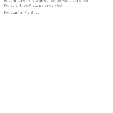
16. Jahrhundert, die an der Seitenwand auf einer
Konsole ihren Platz gefunden hat.
Konstantin Manthey