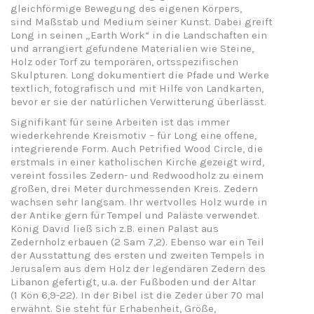
gleichförmige Bewegung des eigenen Körpers,
sind Maßstab und Medium seiner Kunst. Dabei greift
Long in seinen „Earth Work“ in die Landschaften ein
und arrangiert gefundene Materialien wie Steine,
Holz oder Torf zu temporären, ortsspezifischen
Skulpturen. Long dokumentiert die Pfade und Werke
textlich, fotografisch und mit Hilfe von Landkarten,
bevor er sie der natürlichen Verwitterung überlässt.
Signifikant für seine Arbeiten ist das immer
wiederkehrende Kreismotiv – für Long eine offene,
integrierende Form. Auch Petrified Wood Circle, die
erstmals in einer katholischen Kirche gezeigt wird,
vereint fossiles Zedern- und Redwoodholz zu einem
großen, drei Meter durchmessenden Kreis. Zedern
wachsen sehr langsam. Ihr wertvolles Holz wurde in
der Antike gern für Tempel und Paläste verwendet.
König David ließ sich z.B. einen Palast aus
Zedernholz erbauen (2 Sam 7,2). Ebenso war ein Teil
der Ausstattung des ersten und zweiten Tempels in
Jerusalem aus dem Holz der legendären Zedern des
Libanon gefertigt, u.a. der Fußboden und der Altar
(1 Kön 6,9-22). In der Bibel ist die Zeder über 70 mal
erwähnt. Sie steht für Erhabenheit, Größe,