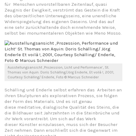
für Menschen unvorstellbaren Zeitenlauf, quasi
Zeugnis der Ewigkeit, verströmt das Gestein die Kraft
des überzeitlichen Unterwegsseins, eine unendliche
Widerspiegelung des eigenen Daseins. Und das auf
eine sehr zurückhaltende doch einnehmende Weise,
selbst bei monumentaleren Objekten wie Meno Mosso.
Ausstellungsansicht ‚Prozession, Licht und Performance‘, St.
Thomas von Aquin: Doris Schälling/Jörg Enderle, Et voilà !, 2001,
Courtesy Schälling/ Enderle, Foto © Marcus Schneider
Schälling und Enderle selbst erfahren das Arbeiten an
ihren Skulpturen als explorativen Prozess, sie folgen
der Form des Materials. Und es ist genau
diese meditative, dialogische Qualität des Steins, die
die Bildhauer seit Jahrzehnten in die Steinbrüche und
ihr Werk vorantreibt. Um sich auf das Werk
dieser Künstler einzulassen, muss sich der Besucher
Zeit nehmen. Dann erschließt sich die Gegenwart im
Licht der Vergangenheit.