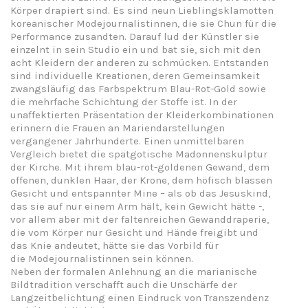
Körper drapiert sind. Es sind neun Lieblingsklamotten
koreanischer Modejournalistinnen, die sie Chun für die
Performance zusandten. Darauf lud der Künstler sie
einzelnt in sein Studio ein und bat sie, sich mit den
acht Kleidern der anderen zu schmücken. Entstanden
sind individuelle Kreationen, deren Gemeinsamkeit
zwangsläufig das Farbspektrum Blau-Rot-Gold sowie
die mehrfache Schichtung der Stoffe ist. In der
unaffektierten Präsentation der Kleiderkombinationen
erinnern die Frauen an Mariendarstellungen
vergangener Jahrhunderte. Einen unmittelbaren
Vergleich bietet die spätgotische Madonnenskulptur
der Kirche. Mit ihrem blau-rot-goldenen Gewand, dem
offenen, dunklen Haar, der Krone, dem höfisch blassen
Gesicht und entspannter Mine – als ob das Jesuskind,
das sie auf nur einem Arm hält, kein Gewicht hätte -,
vor allem aber mit der faltenreichen Gewanddraperie,
die vom Körper nur Gesicht und Hände freigibt und
das Knie andeutet, hätte sie das Vorbild für
die Modejournalistinnen sein können.
Neben der formalen Anlehnung an die marianische
Bildtradition verschafft auch die Unschärfe der
Langzeitbelichtung einen Eindruck von Transzendenz