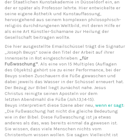
der Staatlichen Kunstakademie in Düsseldorf ein, an
der er später als Professor lehrte. Hier entwickelte er
seine eigene Ästhetik und Kunstauffassung,
hervorgehend aus seinem komplexen philosophisch-
religiös durchdrungenen Weltbild, mit deren Hilfe er
als eine Art Künstler-Schamane zur Heilung der
Gesellschaft beitragen wollte.
Die hier ausgestellte Emailschüssel trägt die Signatur
„Joseph Beuys“ sowie den Titel der Arbeit auf ihrer
Innenseite in Rot eingeschrieben:
„für
Fußwaschung“
. Als eine von 15 Multiples (Auflagen
des Objekts) gehört sie zu einer Performance, bei der
Beuys sieben Zuschauern die Füße gewaschen und
dabei jeweils das Wasser in der Schüssel erneuert hat.
Der Bezug zur Bibel liegt zunächst nahe. Jesus
Christus reinigte seinen Aposteln vor dem
letzten Abendmahl die Füße (Joh.13,14-15).
Beuys interpretiert diese Szene aber neu,
wenn er sagt
:
„Die Fußwaschung hat nicht die gleiche Bedeutung
wie in der Bibel. Diese Fußwaschung ist ja etwas
anderes als das, was bereits einmal da gewesen ist.
Sie wissen, dass viele Menschen nichts vom
Christentum wissen wollen. Sie sagen: Vielleicht ist