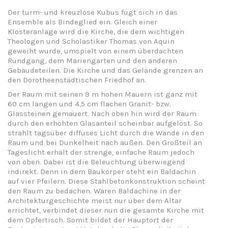
Der turm- und kreuzlose Kubus fügt sich in das
Ensemble als Bindeglied ein. Gleich einer
Klosteranlage wird die Kirche, die dem wichtigen
Theologen und Scholastiker Thomas von Aquin
geweiht wurde, umspielt von einem überdachten
Rundgang, dem Mariengarten und den anderen
Gebäudeteilen. Die Kirche und das Gelände grenzen an
den Dorotheenstädtischen Friedhof an.
Der Raum mit seinen 9 m hohen Mauern ist ganz mit
60 cm langen und 4,5 cm flachen Granit- bzw.
Glassteinen gemauert. Nach oben hin wird der Raum
durch den erhöhten Glasanteil scheinbar aufgelöst. So
strahlt tagsüber diffuses Licht durch die Wände in den
Raum und bei Dunkelheit nach außen. Den Großteil an
Tageslicht erhält der strenge, einfache Raum jedoch
von oben. Dabei ist die Beleuchtung überwiegend
indirekt. Denn in dem Baukörper steht ein Baldachin
auf vier Pfeilern. Diese Stahlbetonkonstruktion scheint
den Raum zu bedachen. Waren Baldachine in der
Architekturgeschichte meist nur über dem Altar
errichtet, verbindet dieser nun die gesamte Kirche mit
dem Opfertisch. Somit bildet der Hauptort der