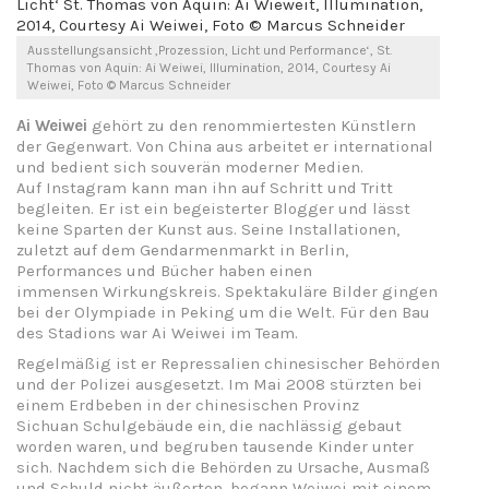
Ausstellungsansicht ‚Prozession, Licht und Performance‘, St.
Thomas von Aquin: Ai Weiwei, Illumination, 2014, Courtesy Ai
Weiwei, Foto © Marcus Schneider
Ai Weiwei
gehört zu den renommiertesten Künstlern
der Gegenwart. Von China aus arbeitet er international
und bedient sich souverän moderner Medien.
Auf Instagram kann man ihn auf Schritt und Tritt
begleiten. Er ist ein begeisterter Blogger und lässt
keine Sparten der Kunst aus. Seine Installationen,
zuletzt auf dem Gendarmenmarkt in Berlin,
Performances und Bücher haben einen
immensen Wirkungskreis. Spektakuläre Bilder gingen
bei der Olympiade in Peking um die Welt. Für den Bau
des Stadions war Ai Weiwei im Team.
Regelmäßig ist er Repressalien chinesischer Behörden
und der Polizei ausgesetzt. Im Mai 2008 stürzten bei
einem Erdbeben in der chinesischen Provinz
Sichuan Schulgebäude ein, die nachlässig gebaut
worden waren, und begruben tausende Kinder unter
sich. Nachdem sich die Behörden zu Ursache, Ausmaß
und Schuld nicht äußerten, begann Weiwei mit einem