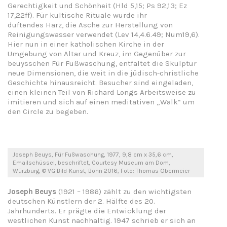
Gerechtigkeit und Schönheit (Hld 5,15; Ps 92,13; Ez
17,22ff). Für kultische Rituale wurde ihr
duftendes Harz, die Asche zur Herstellung von
Reinigungswasser verwendet (Lev 14,4.6.49; Num19,6).
Hier nun in einer katholischen Kirche in der
Umgebung von Altar und Kreuz, im Gegenüber zur
beuysschen Für Fußwaschung, entfaltet die Skulptur
neue Dimensionen, die weit in die jüdisch-christliche
Geschichte hinausreicht. Besucher sind eingeladen,
einen kleinen Teil von Richard Longs Arbeitsweise zu
imitieren und sich auf einen meditativen „Walk“ um
den Circle zu begeben.
Joseph Beuys, Für Fußwaschung, 1977, 9,8 cm x 35,6 cm,
Emailschüssel, beschriftet, Courtesy Museum am Dom,
Würzburg, © VG Bild-Kunst, Bonn 2016, Foto: Thomas Obermeier
Joseph Beuys
(1921 – 1986) zählt zu den wichtigsten
deutschen Künstlern der 2. Hälfte des 20.
Jahrhunderts. Er prägte die Entwicklung der
westlichen Kunst nachhaltig. 1947 schrieb er sich an